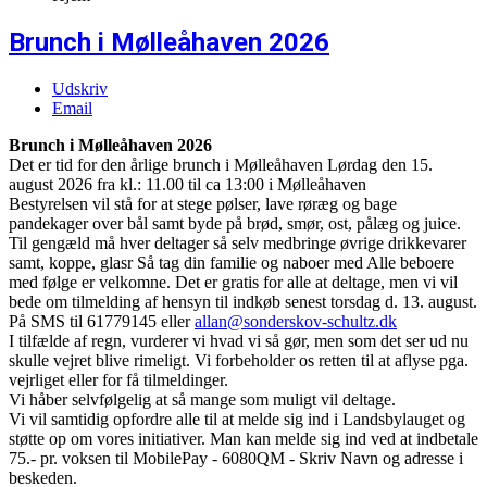
Brunch i Mølleåhaven 2026
Udskriv
Email
Brunch i Mølleåhaven 2026
Det er tid for den årlige brunch i Mølleåhaven Lørdag den 15.
august 2026 fra kl.: 11.00 til ca 13:00 i Mølleåhaven
Bestyrelsen vil stå for at stege pølser, lave røræg og bage
pandekager over bål samt byde på brød, smør, ost, pålæg og juice.
Til gengæld må hver deltager så selv medbringe øvrige drikkevarer
samt, koppe, glasr Så tag din familie og naboer med Alle beboere
med følge er velkomne. Det er gratis for alle at deltage, men vi vil
bede om tilmelding af hensyn til indkøb senest torsdag d. 13. august.
På SMS til 61779145 eller
allan@sonderskov-schultz.dk
I tilfælde af regn, vurderer vi hvad vi så gør, men som det ser ud nu
skulle vejret blive rimeligt. Vi forbeholder os retten til at aflyse pga.
vejrliget eller for få tilmeldinger.
Vi håber selvfølgelig at så mange som muligt vil deltage.
Vi vil samtidig opfordre alle til at melde sig ind i Landsbylauget og
støtte op om vores initiativer. Man kan melde sig ind ved at indbetale
75.- pr. voksen til MobilePay - 6080QM - Skriv Navn og adresse i
beskeden.