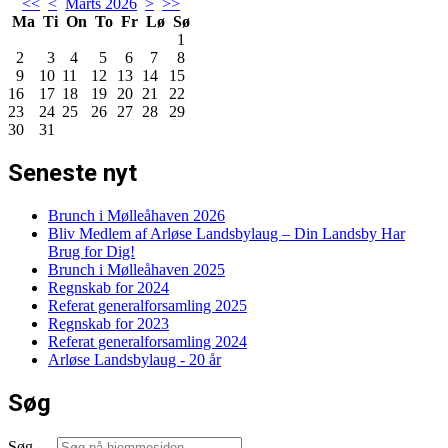
<<
<
Marts 2026
>
>>
Ma
Ti
On
To
Fr
Lø
Sø
1
2
3
4
5
6
7
8
9
10
11
12
13
14
15
16
17
18
19
20
21
22
23
24
25
26
27
28
29
30
31
Seneste nyt
Brunch i Mølleåhaven 2026
Bliv Medlem af Arløse Landsbylaug – Din Landsby Har
Brug for Dig!
Brunch i Mølleåhaven 2025
Regnskab for 2024
Referat generalforsamling 2025
Regnskab for 2023
Referat generalforsamling 2024
Arløse Landsbylaug - 20 år
Søg
Søg …