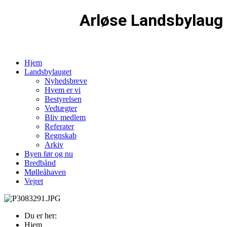
Arløse Landsbylaug
Hjem
Landsbylauget
Nyhedsbreve
Hvem er vi
Bestyrelsen
Vedtægter
Bliv medlem
Referater
Regnskab
Arkiv
Byen før og nu
Bredbånd
Mølleåhaven
Vejret
Du er her:
Hjem