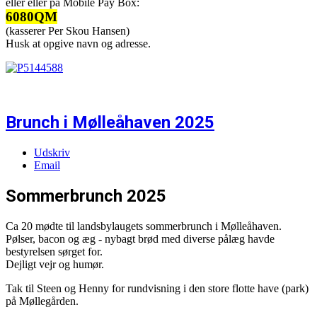
eller eller på Mobile Pay Box:
6080QM
(kasserer Per Skou Hansen)
Husk at opgive navn og adresse.
Brunch i Mølleåhaven 2025
Udskriv
Email
Sommerbrunch 2025
Ca 20 mødte til landsbylaugets sommerbrunch i Mølleåhaven.
Pølser, bacon og æg - nybagt brød med diverse pålæg havde
bestyrelsen sørget for.
Dejligt vejr og humør.
Tak til Steen og Henny for rundvisning i den store flotte have (park)
på Møllegården.