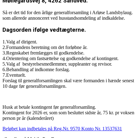
Møllegårdsvej 8, 4262 Sandved.
Så er det tid for den årlige generalforsamling i Arløse Landsbylaug.
som allerede annonceret ved husstandsomdeling af indkaldelse.
Dagsorden ifølge vedtægterne.
1.Valg af dirigent.
2.Formandens beretning om det forløbne år.
3.Regnskabet fremlægges til godkendelse.
4.Orientering om fastsættelse og godkendelse af kontingent.
5.Valg af bestyrelsesmedlemmer, suppleanter og revisor.
6.Behandling af indkomne forslag.
7.Eventuelt.
Forslag til generalforsamlingen skal være formanden i hænde senest
10 dage før generalforsamlingen.
Husk at betale kontingent før generalforsamling.
Kontingent for 2026 er, som som besluttet sidste år, 75 kr. pr voksen
person pr år (kalenderåret)
Beløbet kan indbetales på Reg.Nr. 9570 Konto Nr. 13537631