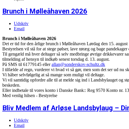
Brunch i Mølleåhaven 2026
Udskriv
Email
Brunch i Mølleåhaven 2026
Det er tid for den årlige brunch i Mølleåhaven Lørdag den 15. august 
Bestyrelsen vil stå for at stege pølser, lave røræg og bage pandekager
Til gengæld må hver deltager så selv medbringe øvrige drikkevarer sam
tilmelding af hensyn til indkøb senest torsdag d. 13. august.
På SMS til 61779145 eller
allan@sonderskov-schultz.dk
I tilfælde af regn, vurderer vi hvad vi så gør, men som det ser ud nu skull
Vi håber selvfølgelig at så mange som muligt vil deltage.
Vi vil samtidig opfordre alle til at melde sig ind i Landsbylauget og 
beskeden.
Eller indbetale til vores konto i Danske Bank:: Reg 9570 Konto nr. 
Med venlig hilsen - Bestyrelse
Bliv Medlem af Arløse Landsbylaug – Di
Udskriv
Email