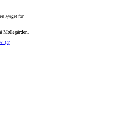
n sørget for.
 på Møllegården.