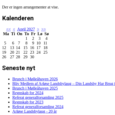
Der er ingen arrangementer at vise.
Kalenderen
<<
<
April 2027
>
>>
Ma
Ti
On
To
Fr
Lø
Sø
1
2
3
4
5
6
7
8
9
10
11
12
13
14
15
16
17
18
19
20
21
22
23
24
25
26
27
28
29
30
Seneste nyt
Brunch i Mølleåhaven 2026
Bliv Medlem af Arløse Landsbylaug – Din Landsby Har Brug f
Brunch i Mølleåhaven 2025
Regnskab for 2024
Referat generalforsamling 2025
Regnskab for 2023
Referat generalforsamling 2024
Arløse Landsbylaug - 20 år