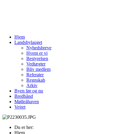
Hjem
Landsbylauget
Nyhedsbreve
Hvem er vi
Bestyrelsen
Vedtægter
Bliv medlem
Referater
Regnskab
Arkiv
Byen før og nu
Bredbånd
Mølleåhaven
Vejret
Du er her:
Hjem