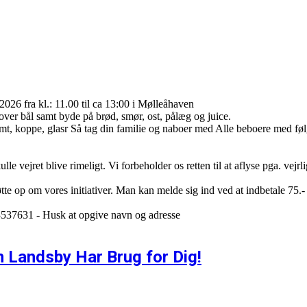
2026 fra kl.: 11.00 til ca 13:00 i Mølleåhaven
 over bål samt byde på brød, smør, ost, pålæg og juice.
t, koppe, glasr Så tag din familie og naboer med Alle beboere med følge
e vejret blive rimeligt. Vi forbeholder os retten til at aflyse pga. vejrlig
støtte op om vores initiativer. Man kan melde sig ind ved at indbetale 7
13537631 - Husk at opgive navn og adresse
n Landsby Har Brug for Dig!