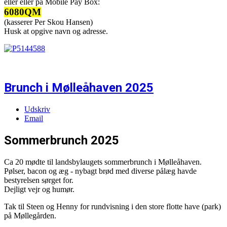
eller eller på Mobile Pay Box:
6080QM
(kasserer Per Skou Hansen)
Husk at opgive navn og adresse.
Brunch i Mølleåhaven 2025
Udskriv
Email
Sommerbrunch 2025
Ca 20 mødte til landsbylaugets sommerbrunch i Mølleåhaven.
Pølser, bacon og æg - nybagt brød med diverse pålæg havde
bestyrelsen sørget for.
Dejligt vejr og humør.
Tak til Steen og Henny for rundvisning i den store flotte have (park)
på Møllegården.