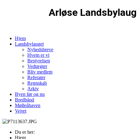
Arløse Landsbylaug
Hjem
Landsbylauget
Nyhedsbreve
Hvem er vi
Bestyrelsen
Vedtægter
Bliv medlem
Referater
Regnskab
Arkiv
Byen før og nu
Bredbånd
Mølleåhaven
Vejret
Du er her:
Hjem