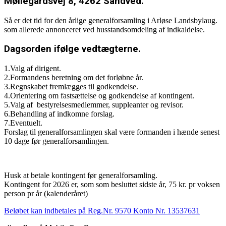
Møllegårdsvej 8, 4262 Sandved.
Så er det tid for den årlige generalforsamling i Arløse Landsbylaug.
som allerede annonceret ved husstandsomdeling af indkaldelse.
Dagsorden ifølge vedtægterne.
1.Valg af dirigent.
2.Formandens beretning om det forløbne år.
3.Regnskabet fremlægges til godkendelse.
4.Orientering om fastsættelse og godkendelse af kontingent.
5.Valg af bestyrelsesmedlemmer, suppleanter og revisor.
6.Behandling af indkomne forslag.
7.Eventuelt.
Forslag til generalforsamlingen skal være formanden i hænde senest
10 dage før generalforsamlingen.
Husk at betale kontingent før generalforsamling.
Kontingent for 2026 er, som som besluttet sidste år, 75 kr. pr voksen
person pr år (kalenderåret)
Beløbet kan indbetales på Reg.Nr. 9570 Konto Nr. 13537631