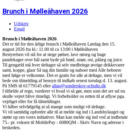
Brunch i Mølleåhaven 2026
Udskriv
Email
Brunch i Mølleåhaven 2026
Det er tid for den årlige brunch i Mølleåhaven Lørdag den 15.
august 2026 fra kl.: 11.00 til ca 13:00 i Mølleåhaven
Bestyrelsen vil stå for at stege pølser, lave røræg og bage
pandekager over bål samt byde på brød, smør, ost, pålæg og juice.
Til gengæld må hver deltager så selv medbringe øvrige drikkevarer
samt, koppe, glasr Så tag din familie og naboer med Alle beboere
med følge er velkomne. Det er gratis for alle at deltage, men vi vil
bede om tilmelding af hensyn til indkøb senest torsdag d. 13. august.
På SMS til 61779145 eller
allan@sonderskov-schultz.dk
I tilfælde af regn, vurderer vi hvad vi så gør, men som det ser ud nu
skulle vejret blive rimeligt. Vi forbeholder os retten til at aflyse pga.
vejrliget eller for få tilmeldinger.
Vi håber selvfølgelig at så mange som muligt vil deltage.
Vi vil samtidig opfordre alle til at melde sig ind i Landsbylauget og
støtte op om vores initiativer. Man kan melde sig ind ved at indbetale
75.- pr. voksen til MobilePay - 6080QM - Skriv Navn og adresse i
beskeden.