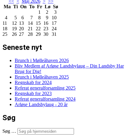
<<
<
Maj 2026
>
>>
Ma
Ti
On
To
Fr
Lø
Sø
1
2
3
4
5
6
7
8
9
10
11
12
13
14
15
16
17
18
19
20
21
22
23
24
25
26
27
28
29
30
31
Seneste nyt
Brunch i Mølleåhaven 2026
Bliv Medlem af Arløse Landsbylaug – Din Landsby Har
Brug for Dig!
Brunch i Mølleåhaven 2025
Regnskab for 2024
Referat generalforsamling 2025
Regnskab for 2023
Referat generalforsamling 2024
Arløse Landsbylaug - 20 år
Søg
Søg …