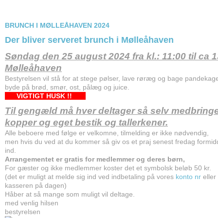
BRUNCH I MØLLEÅHAVEN 2024
Der bliver serveret brunch i Mølleåhaven
Søndag den 25 august 2024 fra kl.: 11:00 til ca 1
Mølleåhaven
Bestyrelsen vil stå for at stege pølser, lave røræg og bage pandekag
byde på brød, smør, ost, pålæg og juice.
VIGTIGT HUSK !!
Til gengæld må hver deltager så selv medbringe 
kopper og eget bestik og tallerkener.
Alle beboere med følge er velkomne, tilmelding er ikke nødvendig,
men hvis du ved at du kommer så giv os et praj senest fredag formid
ind.
Arrangementet er gratis for medlemmer og deres børn,
For gæster og ikke medlemmer koster det et symbolsk beløb 50 kr.
(det er muligt at melde sig ind ved indbetaling på vores
konto nr
eller 
kasseren på dagen)
Håber at så mange som muligt vil deltage.
med venlig hilsen
bestyrelsen