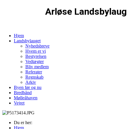
Arløse Landsbylaug
Hjem
Landsbylauget
Nyhedsbreve
Hvem er vi
Bestyrelsen
Vedtægter
Bliv medlem
Referater
Regnskab
Arkiv
Byen før og nu
Bredbånd
Mølleåhaven
Vejret
Du er her:
Hjem