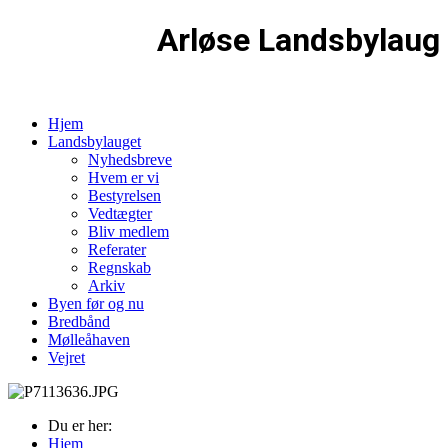
Arløse Landsbylaug
Hjem
Landsbylauget
Nyhedsbreve
Hvem er vi
Bestyrelsen
Vedtægter
Bliv medlem
Referater
Regnskab
Arkiv
Byen før og nu
Bredbånd
Mølleåhaven
Vejret
Du er her:
Hjem