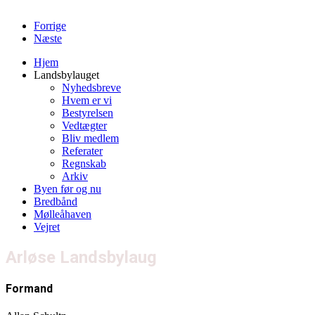
Forrige
Næste
Hjem
Landsbylauget
Nyhedsbreve
Hvem er vi
Bestyrelsen
Vedtægter
Bliv medlem
Referater
Regnskab
Arkiv
Byen før og nu
Bredbånd
Mølleåhaven
Vejret
Arløse Landsbylaug
Formand