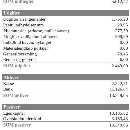
SUM indtægter
5.612,52
Udgifter
Udgifter arrangementer
1.765,20
Papir, indbydelser mm
29,95
Hjemmeside (arloese, mølleåhaven)
277,50
Udgifter vedligehold af haven
299,99
Indkøb til haven, bylauget
0,00
Materialeindkøb portaler
0,00
Generalforsamling
70,45
Renter og gebyrer
6,00
SUM udgifter
2.449,09
Aktiver
Kasse
2.222,21
Bank
11.126,84
SUM aktiver
13.349,05
Passiver
Egenkapital
10.185,62
Overskud/underskud
3.163,43
SUM passiver
13.349,05