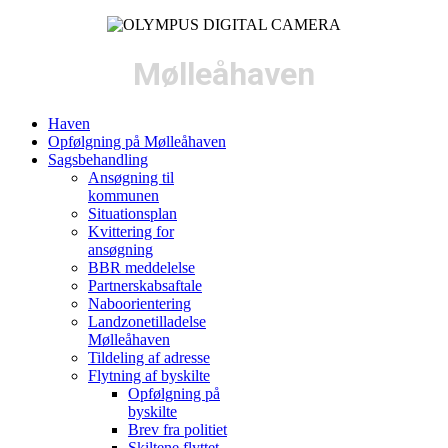
Mølleåhaven
Haven
Opfølgning på Mølleåhaven
Sagsbehandling
Ansøgning til
kommunen
Situationsplan
Kvittering for
ansøgning
BBR meddelelse
Partnerskabsaftale
Naboorientering
Landzonetilladelse
Mølleåhaven
Tildeling af adresse
Flytning af byskilte
Opfølgning på
byskilte
Brev fra politiet
Skiltene flyttet