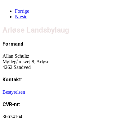
Forrige
Næste
Arløse Landsbylaug
Formand
Allan Schultz
Møllegårdsvej 8, Arløse
4262 Sandved
Kontakt:
Bestyrelsen
CVR-nr:
36674164