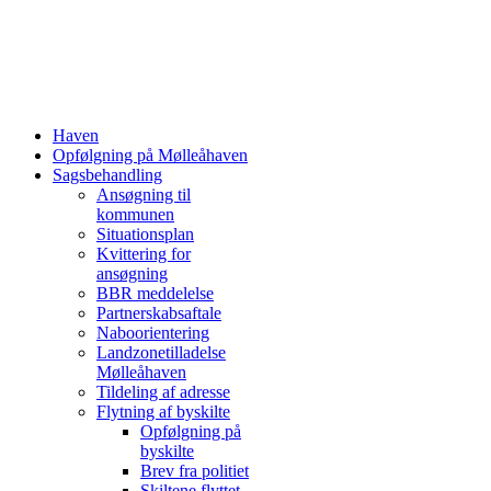
Haven
Opfølgning på Mølleåhaven
Sagsbehandling
Ansøgning til
kommunen
Situationsplan
Kvittering for
ansøgning
BBR meddelelse
Partnerskabsaftale
Naboorientering
Landzonetilladelse
Mølleåhaven
Tildeling af adresse
Flytning af byskilte
Opfølgning på
byskilte
Brev fra politiet
Skiltene flyttet