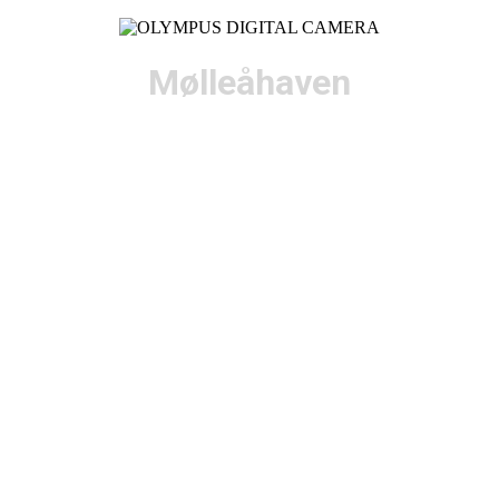
Mølleåhaven