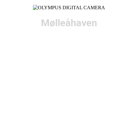
Mølleåhaven