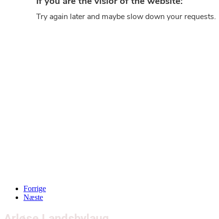
Forrige
Næste
Arløse Landsbylaug