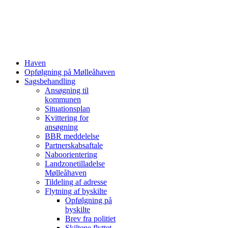
Haven
Opfølgning på Mølleåhaven
Sagsbehandling
Ansøgning til
kommunen
Situationsplan
Kvittering for
ansøgning
BBR meddelelse
Partnerskabsaftale
Naboorientering
Landzonetilladelse
Mølleåhaven
Tildeling af adresse
Flytning af byskilte
Opfølgning på
byskilte
Brev fra politiet
Skiltene flyttet